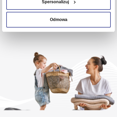
Spersonalizuj
Napisz do nas
Odmowa
lub skorzystaj z
centrum pomocy