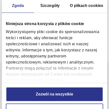
Zgoda
Szczegóły
O plikach cookies
Klienci, którzy wybrali e-podpis KIR
Niniejsza strona korzysta z plików cookie
Wykorzystujemy pliki cookie do spersonalizowania
treści i reklam, aby oferować funkcje
społecznościowe i analizować ruch w naszej
witrynie. Informacje o tym, jak korzystasz z naszej
witryny, udostępniamy partnerom
społecznościowym, reklamowym i analitycznym.
Partnerzy mogą połączyć te informacje z innymi
danymi otrzymanymi od Ciebie lub uzyskanymi
podczas korzystania z ich usług.
Potrzebujesz pomocy?
Zezwól na wszystkie
Skontaktuj się z nami
22 545 55 55