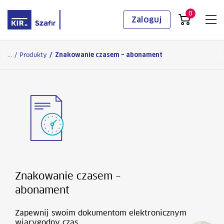
0
Zaloguj
Logowanie
...
/
Produkty
/
Znakowanie czasem – abonament
Znakowanie czasem –
abonament
Zapewnij swoim dokumentom elektronicznym
wiarygodny czas.