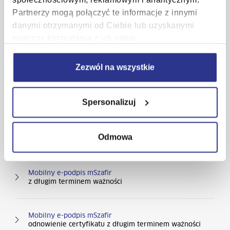
Podpis elektroniczny Szafir
kwalifikowany
Partnerzy mogą połączyć te informacje z innymi
danymi otrzymanymi od Ciebie lub uzyskanymi
podczas korzystania z ich usług.
Podpis elektroniczny Szafir
niekwalifikowany
Zezwól na wszystkie
Podpis elektroniczny Szafir
Odnowienie certyfikatów
Spersonalizuj
Kolumna nr 2
Mobilny e-podpis mSzafir
Odmowa
do jednorazowego podpisu
Mobilny e-podpis mSzafir
z długim terminem ważności
Mobilny e-podpis mSzafir
odnowienie certyfikatu z długim terminem ważności