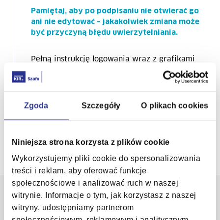
Pamiętaj, aby po podpisaniu nie otwierać go
ani nie edytować – jakakolwiek zmiana może
być przyczyną błędu uwierzytelniania.
Pełną instrukcję logowania wraz z grafikami
znajdziesz
tutaj
. Sprawdź
najczęstsze pytania do KSeF
.
Zgoda
Szczegóły
O plikach cookies
Powrót
Niniejsza strona korzysta z plików cookie
Wykorzystujemy pliki cookie do spersonalizowania
treści i reklam, aby oferować funkcje
społecznościowe i analizować ruch w naszej
witrynie. Informacje o tym, jak korzystasz z naszej
witryny, udostępniamy partnerom
Kolumna nr 1
społecznościowym, reklamowym i analitycznym.