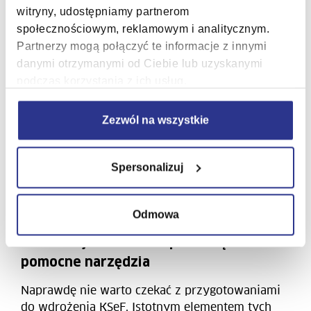
skrócenie procesów przetwarzania dokumentów,
witryny, udostępniamy partnerom
oszczędności w kosztach przechowywania
społecznościowym, reklamowym i analitycznym.
dokumentacji – faktury ustrukturyzowane będą
Partnerzy mogą połączyć te informacje z innymi
przechowywane w KSeF przez okres 10 lat, co
danymi otrzymanymi od Ciebie lub uzyskanymi
daje możliwość oszczędności, związaną z
podczas korzystania z ich usług.
brakiem obowiązku przechowywania tych
dokumentów w formie papierowej przez
przedsiębiorców,
Zezwól na wszystkie
zwiększenie bezpieczeństwa – ograniczenie
ryzyka błędów i wyłudzeń podatkowych,
Spersonalizuj
przyspieszenie rozliczeń – ustandaryzowany
format wyeliminuje błędy odczytu dokumentów.
Odmowa
Nie odkładaj przygotowań na ostatni
moment: już teraz zaopatrz się w
pomocne narzędzia
Naprawdę nie warto czekać z przygotowaniami
do wdrożenia KSeF. Istotnym elementem tych