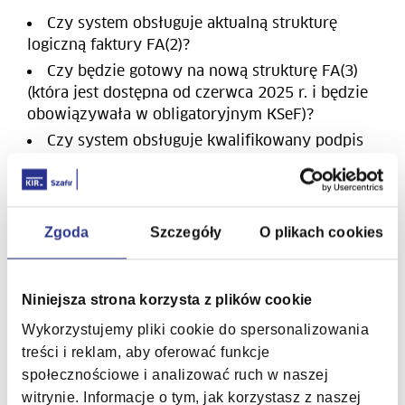
Czy system obsługuje aktualną strukturę
logiczną faktury FA(2)?
Czy będzie gotowy na nową strukturę FA(3)
(która jest dostępna od czerwca 2025 r. i będzie
obowiązywała w obligatoryjnym KSeF)?
Czy system obsługuje kwalifikowany podpis
elektroniczny oraz kwalifikowaną pieczęć
elektroniczną?
Czy system oferuje integrację z API KSeF 2.0?
Zgoda
Szczegóły
O plikach cookies
Cyfrowy rozwój gospodarki
KSeF to poważny krok w cyfryzacji polskiej
Niniejsza strona korzysta z plików cookie
gospodarki. Chociaż wzbudza wiele obaw po
stronie podatników, rozwiązanie to ma przynieść
Wykorzystujemy pliki cookie do spersonalizowania
realne korzyści, takie jak:
treści i reklam, aby oferować funkcje
społecznościowe i analizować ruch w naszej
automatyzacja procesów księgowych i
witrynie. Informacje o tym, jak korzystasz z naszej