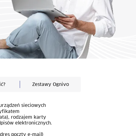
ić?
Zestawy Ognivo
 urządzeń sieciowych
tyfikatem
ata), rodzajem karty
dpisów elektronicznych.
dres poczty e-mail)