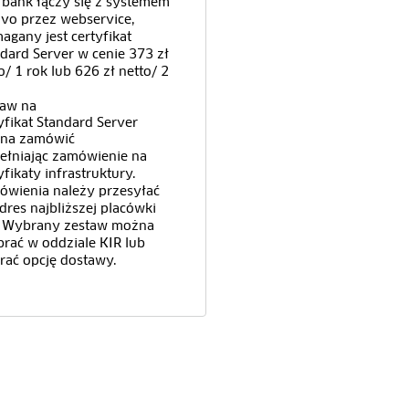
bank łączy się z systemem
vo przez webservice,
gany jest certyfikat
dard Server w cenie 373 zł
o/ 1 rok lub 626 zł netto/ 2
taw na
yfikat Standard Server
na zamówić
ełniając zamówienie na
yfikaty infrastruktury.
ówienia należy przesyłać
dres najbliższej placówki
. Wybrany zestaw można
rać w oddziale KIR lub
ać opcję dostawy.