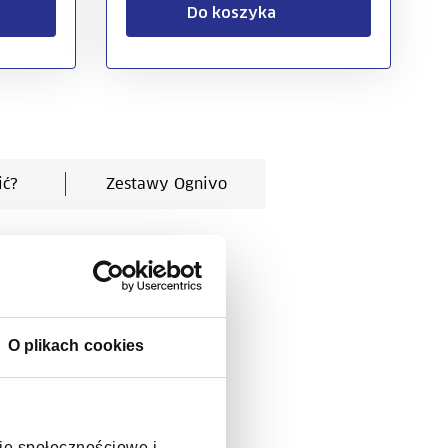
Do koszyka
ić?
Zestawy Ognivo
O plikach cookies
cje społecznościowe i