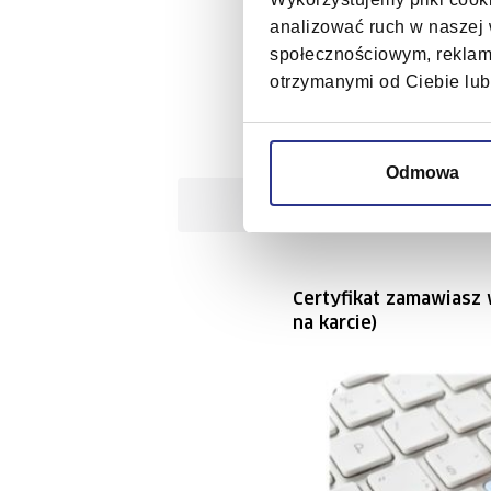
urządzeń sieciowych oraz
analizować ruch w naszej w
zestawiania bezpiecznych
społecznościowym, reklamo
połączeń.
otrzymanymi od Ciebie lub
Odmowa
Opis
Wybi
Certyfikat zamawiasz 
na karcie)