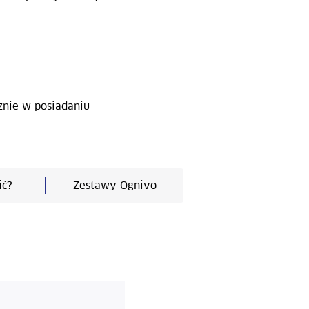
znie w posiadaniu
ić?
Zestawy Ognivo