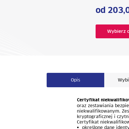
od 203,
Wybierz 
Opis
Wybi
Certyfikat niekwalifik
oraz zestawiania bezpi
niekwalifikowanym. Zest
kryptograficznej i czyt
Certyfikat niekwalifiko
określone dane identy