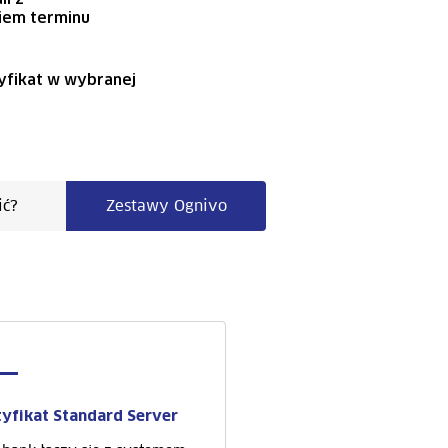
iem terminu
yfikat w wybranej
ić?
Zestawy Ognivo
tyfikat Standard Server