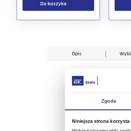
Do koszyka
Opis
Wybi
Możesz zastosować ce
Zgoda
do autoryzacji dostępu
Niniejsza strona korzysta
certyfikat do autoryzacji
dostępów, autoryzacji
Wykorzystujemy pliki cooki