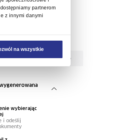
, udostępniamy partnerom
je z innymi danymi
ezwól na wszystkie
ić?
Zestawy Ognivo
ie wygenerowana
enie wybierając
ej
 i odeślij
okumenty
il z