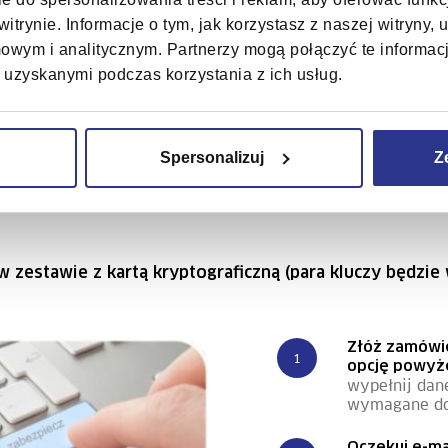
użytkownika i opcjonalnie
itrynie. Informacje o tym, jak korzystasz z naszej witryny
nazwę podmiotu, który
wym i analitycznym. Partnerzy mogą połączyć te informac
reprezentuje
 uzyskanymi podczas korzystania z ich usług.
Spersonalizuj
Z
erz opcję
Zastosowania
Jak zamów
w zestawie z kartą kryptograficzną (para kluczy będz
Złóż zamówi
opcję powyż
wypełnij dane
wymagane d
Oczekuj e-ma