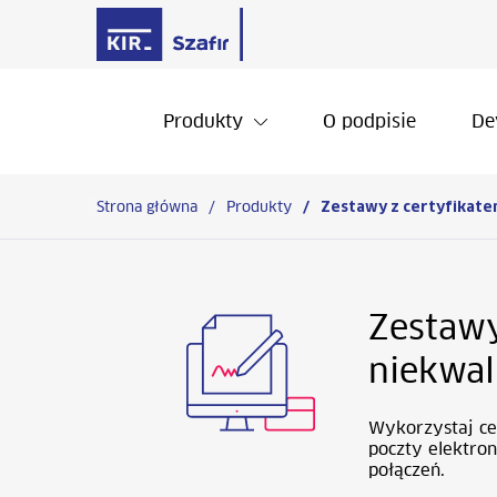
Produkty
O podpisie
De
Strona główna
/
Produkty
/
Zestawy z certyfikat
Zestawy
niekwa
Wykorzystaj ce
poczty elektro
połączeń.