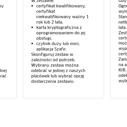
W zestawie:
Gdy 
ny
certyfikat kwalifikowany,
Ogni
certyfikat
wyma
niekwalifikowany
ważny 1
Stan
rok lub 2 lata,
nett
karta kryptograficzna z
lata.
oprogramowaniem do jej
Zes
cert
obsługi,
moż
czytnik duży lub mini,
wyp
aplikacja Szafir.
cert
b
Skonfiguruj zestaw w
Zam
zależności od potrzeb.
na a
Wybrany zestaw można
KIR
dnej
odebrać w jednej z naszych
odeb
rać
placówek lub wybrać opcję
wybr
dostarczenia zestawu.