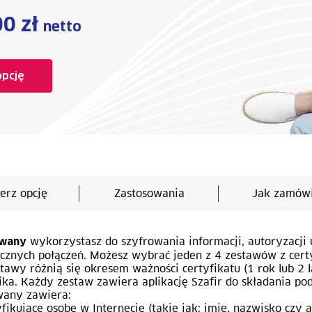
00 zł
netto
opcję
erz opcję
Zastosowania
Jak zamów
wykorzystasz do szyfrowania informacji, autoryzacji
owany
ecznych połączeń. Możesz wybrać jeden z 4 zestawów z cer
awy różnią się okresem ważności certyfikatu (1 rok lub 2 l
nika. Każdy zestaw zawiera aplikację Szafir do składania po
wany zawiera:
fikujące osobę w Internecie (takie jak: imię, nazwisko czy a