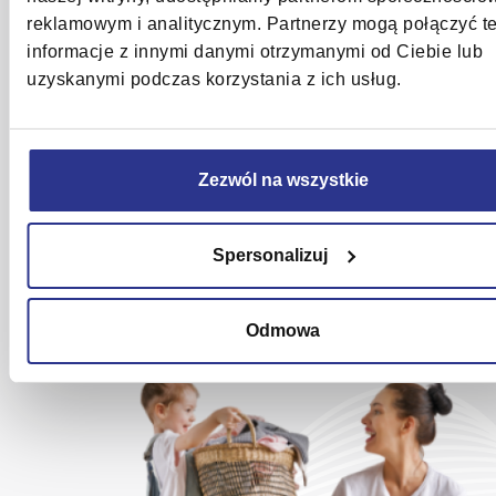
Potrzebujesz pomocy?
reklamowym i analitycznym. Partnerzy mogą połączyć t
informacje z innymi danymi otrzymanymi od Ciebie lub
uzyskanymi podczas korzystania z ich usług.
Skontaktuj się z nami
22 545 55 55
Zezwól na wszystkie
Napisz do nas
Spersonalizuj
lub skorzystaj z
centrum pomocy
Odmowa