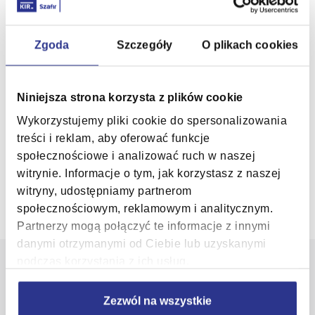
Zanim zaczniesz
Zgoda
Szczegóły
O plikach cookies
Klienci, którzy wybrali e-podpis KIR
Niniejsza strona korzysta z plików cookie
Wykorzystujemy pliki cookie do spersonalizowania
treści i reklam, aby oferować funkcje
społecznościowe i analizować ruch w naszej
witrynie. Informacje o tym, jak korzystasz z naszej
witryny, udostępniamy partnerom
społecznościowym, reklamowym i analitycznym.
Partnerzy mogą połączyć te informacje z innymi
danymi otrzymanymi od Ciebie lub uzyskanymi
podczas korzystania z ich usług.
Potrzebujesz pomocy?
Zezwól na wszystkie