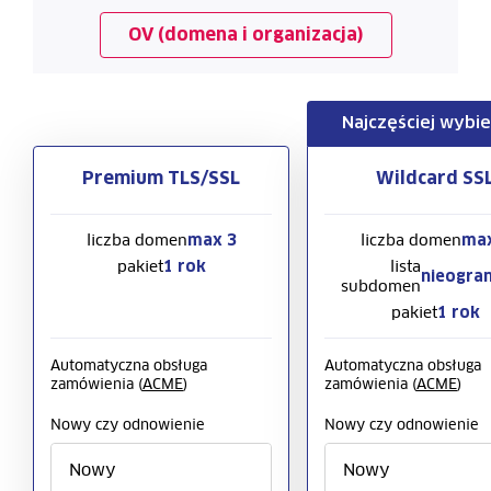
OV (domena i organizacja)
Najczęściej wybi
Premium TLS/SSL
Wildcard SS
liczba domen
liczba domen
max 3
max
pakiet
lista
1 rok
nieogra
subdomen
pakiet
1 rok
Automatyczna obsługa
Automatyczna obsługa
zamówienia (
ACME
)
zamówienia (
ACME
)
Nowy czy odnowienie
Nowy czy odnowienie
Nowy
Nowy